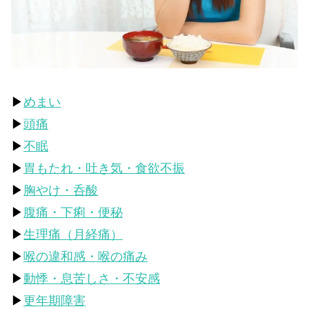
▶
めまい
▶
頭痛
▶
不眠
▶
胃もたれ・吐き気・食欲不振
▶
胸やけ・呑酸
▶
腹痛・下痢・便秘
▶
生理痛（月経痛）
▶
喉の違和感・喉の痛み
▶
動悸・息苦しさ・不安感
▶
更年期障害