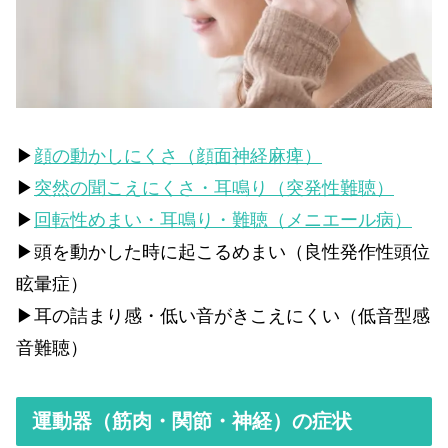
▶
顔の動かしにくさ（顔面神経麻痺）
▶
突然の聞こえにくさ・耳鳴り（突発性難聴）
▶
回転性めまい・耳鳴り・難聴（メニエール病）
▶頭を動かした時に起こるめまい（良性発作性頭位
眩暈症）
▶耳の詰まり感・低い音がきこえにくい（低音型感
音難聴）
運動器（筋肉・関節・神経）の症状