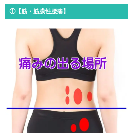
①【筋・筋膜性腰痛】