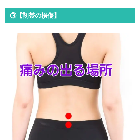
③【靭帯の損傷】