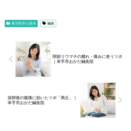
東洋医学の基本
鍼灸
関節リウマチの腫れ・痛みに使うツボ
｜幸手市おかだ鍼灸院
採卵後の腹痛に効いたツボ「商丘」｜
幸手市おかだ鍼灸院