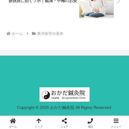
膀胱炎に効くツボ｜蠡溝・中極のお灸
ホーム
東洋医学の基本
Copyright © 2025 おかだ鍼灸院 All Rights Reserved.
ホーム
トップ
シェア
電話
メニュー