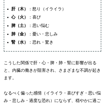
肝（木）
：怒り（イライラ）
心（火）
：喜び
脾（土）
：思い悩む
肺（金）
：憂い・悲しみ
腎（水）
：恐れ・驚き
こうした関係で肝・心・脾・肺・腎に影響が出る
と、内臓の働きが阻害され、さまざまな不調が起き
ます。
なるべく偏った感情（イライラ・喜びすぎ・思い悩
み・悲しみ・過度な恐れ）にならず、穏やかに過ご