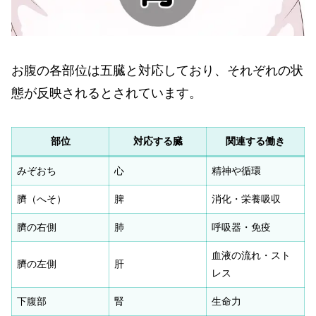
お腹の各部位は五臓と対応しており、それぞれの状
態が反映されるとされています。
部位
対応する臓
関連する働き
みぞおち
心
精神や循環
臍（へそ）
脾
消化・栄養吸収
臍の右側
肺
呼吸器・免疫
血液の流れ・スト
臍の左側
肝
レス
下腹部
腎
生命力