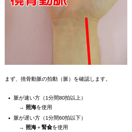
まず、撓骨動脈の拍動（脈）を確認します。
脈が速い方（1分間80拍以上）
→
照海
を使用
脈が遅い方（1分間60拍以下）
→
照海
＋
腎兪
を使用