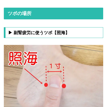
ツボの場所
▶ 副腎疲労に使うツボ【照海】