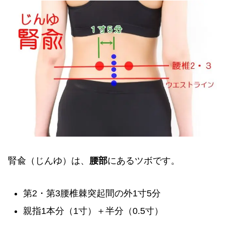
腎兪（じんゆ）は、
腰部
にあるツボです。
第2・第3腰椎棘突起間の外1寸5分
親指1本分（1寸）＋半分（0.5寸）