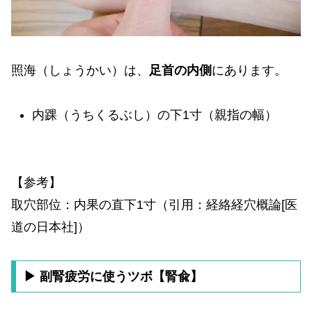
照海（しょうかい）は、
足首の内側
にあります。
内踝（うちくるぶし）の下1寸（親指の幅）
【参考】
取穴部位：内果の直下1寸（引用：経絡経穴概論[医
道の日本社]）
▶ 副腎疲労に使うツボ【腎兪】