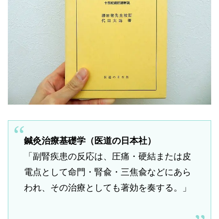
鍼灸治療基礎学（医道の日本社）
「副腎疾患の反応は、圧痛・硬結または皮
電点として命門・腎兪・三焦兪などにあら
われ、その治療としても著効を奏する。」