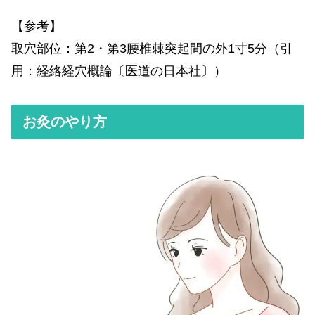
【参考】
取穴部位：第2・第3腰椎棘突起間の外1寸5分（引
用：経絡経穴概論〔医道の日本社〕）
お灸のやり方